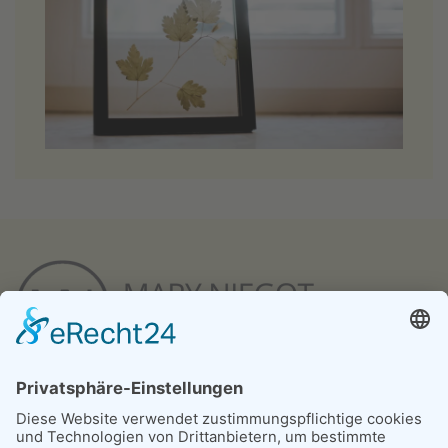
Burgtorstrasse 37a
56566 Neuwied (Altwied)